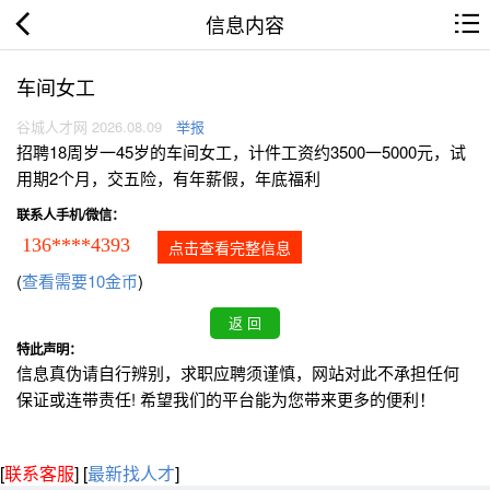
信息内容
车间女工
谷城人才网 2026.08.09
举报
招聘18周岁一45岁的车间女工，计件工资约3500一5000元，试
用期2个月，交五险，有年薪假，年底福利
联系人手机/微信：
136****4393
点击查看完整信息
(
查看需要10金币
)
特此声明：
信息真伪请自行辨别，求职应聘须谨慎，网站对此不承担任何
保证或连带责任! 希望我们的平台能为您带来更多的便利！
[
联系客服
]
[
最新找人才
]