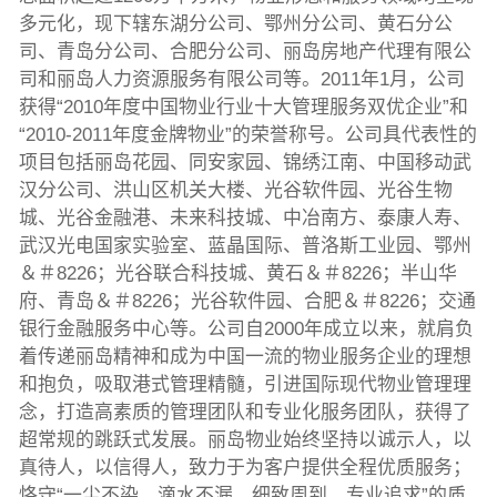
多元化，现下辖东湖分公司、鄂州分公司、黄石分公
司、青岛分公司、合肥分公司、丽岛房地产代理有限公
司和丽岛人力资源服务有限公司等。2011年1月，公司
获得“2010年度中国物业行业十大管理服务双优企业”和
“2010-2011年度金牌物业”的荣誉称号。公司具代表性的
项目包括丽岛花园、同安家园、锦绣江南、中国移动武
汉分公司、洪山区机关大楼、光谷软件园、光谷生物
城、光谷金融港、未来科技城、中冶南方、泰康人寿、
武汉光电国家实验室、蓝晶国际、普洛斯工业园、鄂州
＆＃8226；光谷联合科技城、黄石＆＃8226；半山华
府、青岛＆＃8226；光谷软件园、合肥＆＃8226；交通
银行金融服务中心等。公司自2000年成立以来，就肩负
着传递丽岛精神和成为中国一流的物业服务企业的理想
和抱负，吸取港式管理精髓，引进国际现代物业管理理
念，打造高素质的管理团队和专业化服务团队，获得了
超常规的跳跃式发展。丽岛物业始终坚持以诚示人，以
真待人，以信得人，致力于为客户提供全程优质服务；
恪守“一尘不染、滴水不漏、细致周到、专业追求”的质